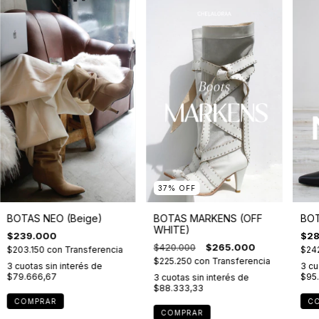
37
%
OFF
BOT
BOTAS NEO (Beige)
BOTAS MARKENS (OFF
WHITE)
$28
$239.000
$420.000
$265.000
$24
$203.150
con
Transferencia
$225.250
con
Transferencia
3
cu
3
cuotas sin interés de
$95
$79.666,67
3
cuotas sin interés de
$88.333,33
C
COMPRAR
COMPRAR